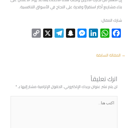
بناء مشاريع أكثر استقرارًا وقدرة على النجاح في الأسواق التنافسية.
شارك المقال:
C
X
Te
S
M
Li
W
F
o
le
n
es
nk
h
ac
py
gr
a
se
e
at
e
→
المقالة السابقة
Li
a
pc
n
dI
s
b
nk
m
h
g
n
A
o
at
er
p
ok
اترك تعليقاً
p
لن يتم نشر عنوان بريدك الإلكتروني.
الحقول الإلزامية مشار إليها بـ
*
اكتب
هنا...