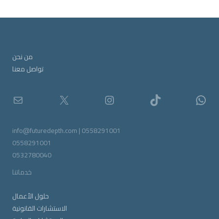
من نحن
تواصل معنا
info@futuredepth.com | 0558291001
0558291001
0532780040
خدماتنا
حلول
الأعمال
الاستشارات القانونية