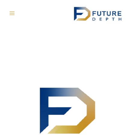
خطي
لى
لمحتوى