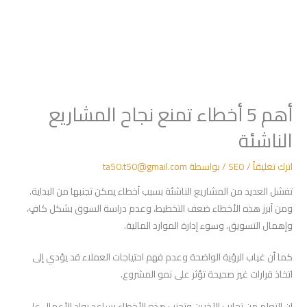
أهم 5 أخطاء تمنع نجاح المشاريع
الناشئة
اترك تعليقاً
/
SEO
/ بواسطة
ta50.t50@gmail.com
تفشل العديد من المشاريع الناشئة بسبب أخطاء يمكن تجنبها من البداية.
ومن أبرز هذه الأخطاء ضعف التخطيط، وعدم دراسة السوق بشكل كافٍ،
وإهمال التسويق، وسوء إدارة الموارد المالية.
كما أن غياب الرؤية الواضحة وعدم فهم احتياجات العملاء قد يؤدي إلى
اتخاذ قرارات غير صحيحة تؤثر على نمو المشروع.
إن التعلم من تجارب الآخرين وتجنب هذه الأخطاء يساعد رواد الأعمال على